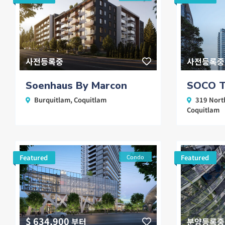
사전등록중
사전등록중
Soenhaus By Marcon
SOCO T
Burquitlam
,
Coquitlam
319 Nort
Coquitlam
Featured
Condo
Featured
$ 634,900
부터
분양등록중