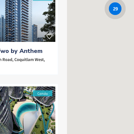
29
wo by Anthem
h Road,
Coquitlam West
,
Condo