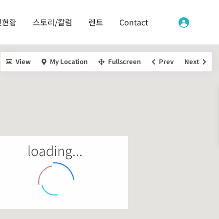
켓현황
스토리/칼럼
렌트
Contact
View
My Location
Fullscreen
Prev
Next
loading...