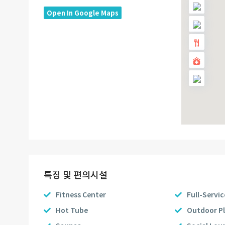
Open In Google Maps
특징 및 편의시설
Fitness Center
Full-Servi
Hot Tube
Outdoor P