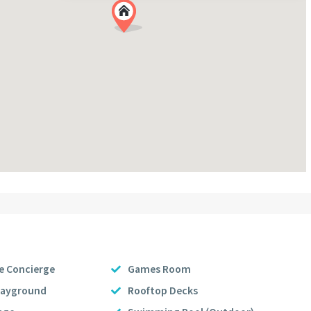
ce Concierge
Games Room
layground
Rooftop Decks