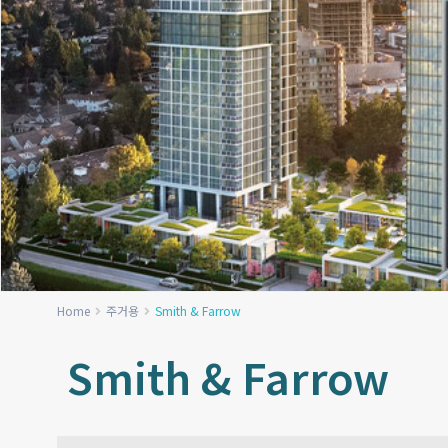
Home
주거용
Smith & Farrow
Smith & Farrow