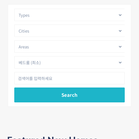
Types
Cities
Areas
베드룸 (최소)
Search