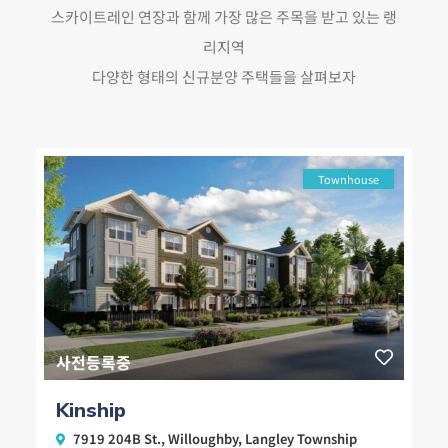
스카이트레인 연장과 함께 가장 많은 주목을 받고 있는 랭
리지역
다양한 형태의 신규분양 주택들을 살펴보자
Townhouse
사전등록중
Kinship
7919 204B St.,
Willoughby
,
Langley Township