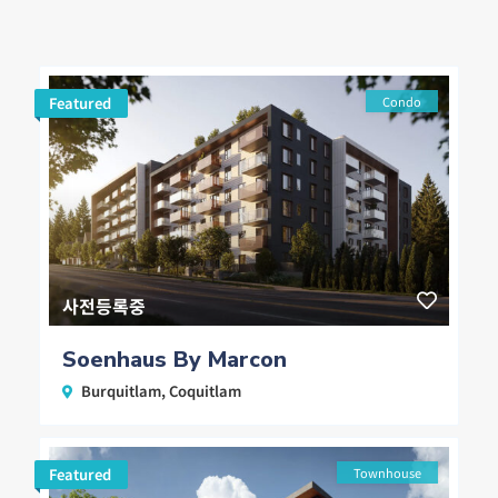
Featured
Condo
사전등록중
Soenhaus By Marcon
Burquitlam
,
Coquitlam
Featured
Townhouse