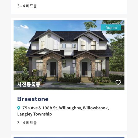
3 - 4 베드룸
Duplex
사전등록중
Braestone
75a Ave & 198b St,
Willoughby
,
Willowbrook
,
Langley Township
3 - 4 베드룸