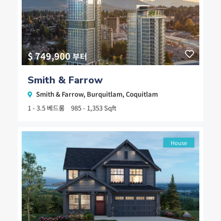
$ 749,900
부터
Smith & Farrow
Smith & Farrow,
Burquitlam
,
Coquitlam
1 - 3.5 베드룸
985 - 1,353 Sqft
House