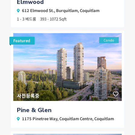
Elmwood
612 Elmwood St.,
Burquitlam
,
Coquitlam
1 - 3 베드룸
393 - 1072 Sqft
Featured
Condo
사전등록중
Pine & Glen
1175 Pinetree Way,
Coquitlam Centre
,
Coquitlam