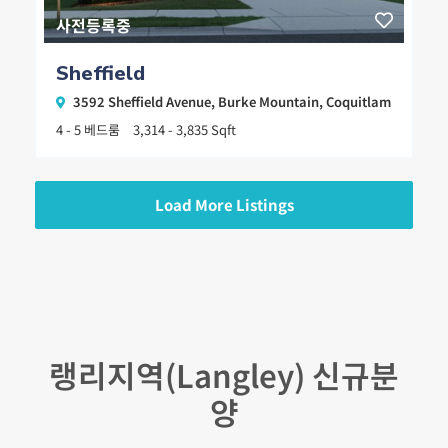
사전등록중
Sheffield
3592 Sheffield Avenue,
Burke Mountain
,
Coquitlam
4 - 5 베드룸
3,314 - 3,835 Sqft
Load More Listings
랭리지역(Langley) 신규분
양