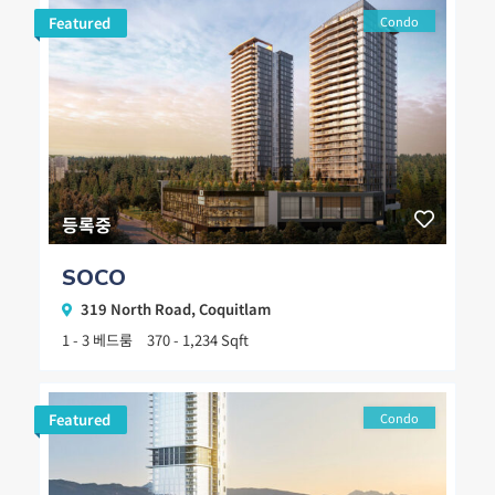
Featured
Condo
등록중
SOCO
319 North Road,
Coquitlam
1 - 3 베드룸
370 - 1,234 Sqft
Featured
Condo