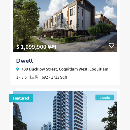
$ 1,099,900
부터
Dwell
709 Ducklow Street,
Coquitlam West
,
Coquitlam
1 - 3.5 베드룸
692 - 1713 Sqft
Featured
Condo