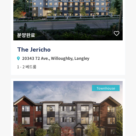
분양완료
The Jericho
20343 72 Ave.,
Willoughby
,
Langley
1 - 2 베드룸
Townhouse