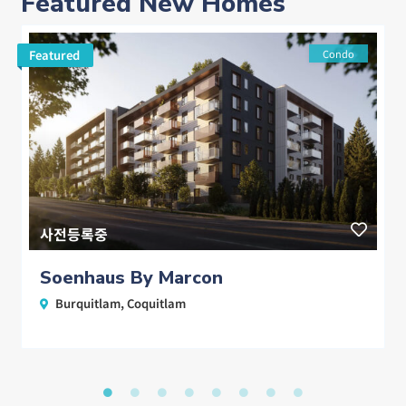
Featured New Homes
Featured
Condo
사전등록중
Soenhaus By Marcon
Burquitlam
,
Coquitlam