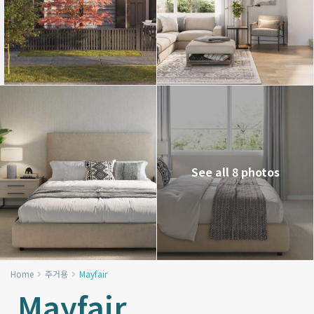
See all 8 photos
Home
주거용
Mayfair
Mayfair