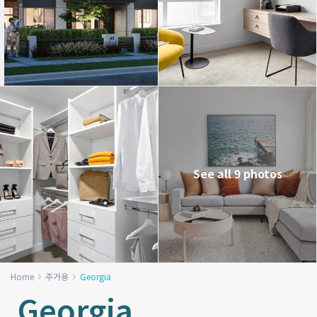
See all 9 photos
Home
주거용
Georgia
Georgia