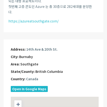
되는 대형 프로젝트이다.
첫번째 고층 콘도인 Azure 는 총 30층으로 282세대를 분양한
다.
https://azureatsouthgate.com/
Address:
14th Ave & 20th St.
City:
Burnaby
Area:
Southgate
State/County:
British Columbia
Country:
Canada
Open In Google Maps