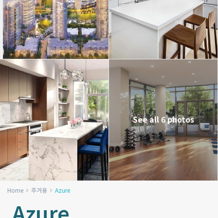
See all 6 photos
Home
주거용
Azure
Azure